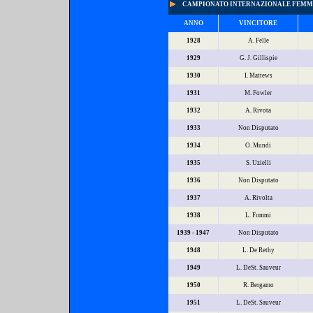
CAMPIONATO INTERNAZIONALE FEMMI
ANNO
VINCITORE
1928
A. Felle
1929
G. J. Gillispie
1930
I. Mattews
1931
M. Fowler
1932
A. Rivota
1933
Non Disputato
1934
O. Mundi
1935
S. Uzielli
1936
Non Disputato
1937
A. Rivolta
1938
L. Fummi
1939 - 1947
Non Disputato
1948
L. De Rethy
1949
L. DeSt. Sauveur
1950
R. Bergamo
1951
L. DeSt. Sauveur