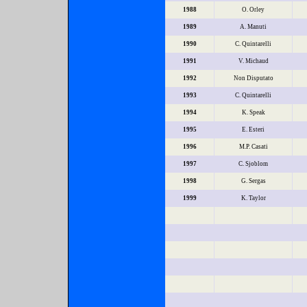
1988
O. Orley
1989
A. Manuti
1990
C. Quintarelli
1991
V. Michaud
1992
Non Disputato
1993
C. Quintarelli
1994
K. Speak
1995
E. Esteri
1996
M.P. Casati
1997
C. Sjoblom
1998
G. Sergas
1999
K. Taylor