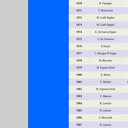
1970
B. Varangot
1971
C. Reybroeck
1972
M. Ciaffi Ragher
1973
M. Ciaffi Ragher
1974
E. De Garcia Ogara
1975
C. De Artesona
1976
F. Dassù
1977
C. Mougue D'Algue
1978
M. Buscaini
1979
M. Figuras Dotti
1980
E. Braito
1981
E. Berthet
1982
M. Figueras Dotti
1983
C. Maestre
1984
R. Lautens
1985
R. Lautens
1986
S. Moorcraft
1987
R. Lautens