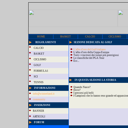
HOME
BASKET
CALCIO
CICLISMO
REGOLAMENTI
SEZIONE DEDICATA AL GOLF
CALCIO
L'albo d'oro del Golf italiano
L'albo d'oro della Coppa Europa
BASKET
Tutti i vincitori dei tornei più prestigiosi
Le classifiche del PGA Tour
CICLISMO
Ecc...
GOLF
FORMULA1
SCI
IN QUESTA SEZIONE LA STORIA
TENNIS
Quando Nasce?
INFORMAZIONI
Dove?
I percorsi più belli
info@winnerland.it
I Campioni che lo hanno reso grande ed appassio
community
INSERZIONI
BANNER
ARTICOLI
FORUM