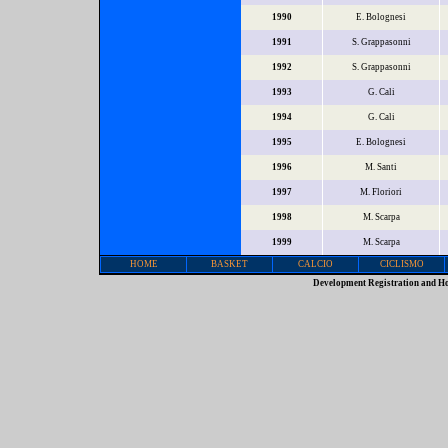
1990
E. Bolognesi
1991
S. Grappasonni
1992
S. Grappasonni
1993
G. Cali
1994
G. Cali
1995
E. Bolognesi
1996
M. Santi
1997
M. Floriori
1998
M. Scarpa
1999
M. Scarpa
HOME
BASKET
CALCIO
CICLISMO
Development Registration and