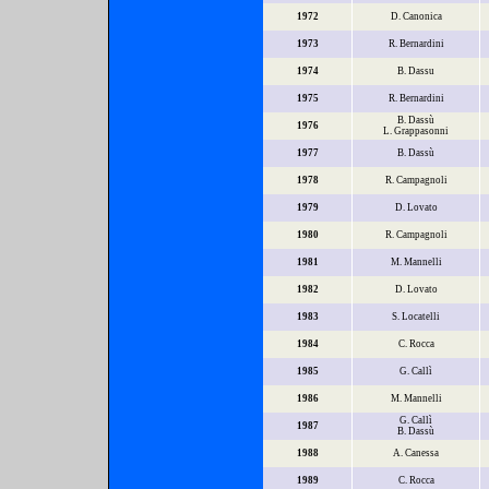
1972
D. Canonica
1973
R. Bernardini
1974
B. Dassu
1975
R. Bernardini
B. Dassù
1976
L. Grappasonni
1977
B. Dassù
1978
R. Campagnoli
1979
D. Lovato
1980
R. Campagnoli
1981
M. Mannelli
1982
D. Lovato
1983
S. Locatelli
1984
C. Rocca
1985
G. Callì
1986
M. Mannelli
G. Callì
1987
B. Dassù
1988
A. Canessa
1989
C. Rocca