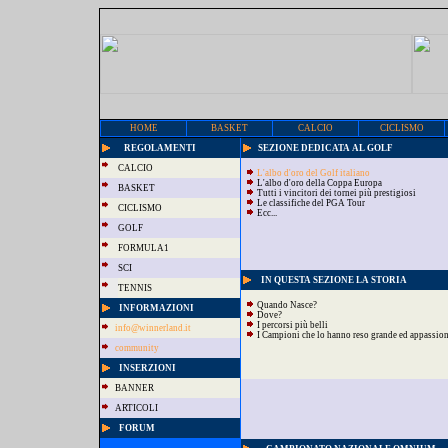
HOME
BASKET
CALCIO
CICLISMO
REGOLAMENTI
SEZIONE DEDICATA AL GOLF
CALCIO
L'albo d'oro del Golf italiano
L'albo d'oro della Coppa Europa
BASKET
Tutti i vincitori dei tornei più prestigiosi
Le classifiche del PGA Tour
CICLISMO
Ecc...
GOLF
FORMULA1
SCI
IN QUESTA SEZIONE LA STORIA
TENNIS
Quando Nasce?
INFORMAZIONI
Dove?
I percorsi più belli
info@winnerland.it
I Campioni che lo hanno reso grande ed appassio
community
INSERZIONI
BANNER
ARTICOLI
FORUM