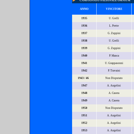
CAMPIONATO NAZIONALE OMNIUM
ANNO
VINCITORE
1935
U. Grelli
1936
L. Prette
1937
G. Zuppini
1938
U. Grelli
1939
G. Zuppini
1940
P. Manca
1941
U. Grappasonni
1942
P. Travaini
1943 / 46
Non Disputato
1947
A. Angelini
1948
A. Casera
1949
A. Casera
1950
Non Disputato
1951
A. Angelini
1952
A. Angelini
1953
A. Angelini