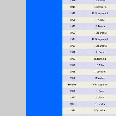
1948
A. Casera
1949
H. Hassanein
1950
U. Grappasonni
1951
J. Adams
1952
E. Brown
1953
F. Van Donck
1954
U. Grappasonni
1955
F. Van Donck
1956
A. Cerda
1957
H. Henning
1958
P. Allis
1959
T. Thomson
1960
B. Wilkes
1961/70
Non Disputato
1971
R. Sota
1972
N. Wood
1973
T. Jacklin
1974
P. Oosterhuis