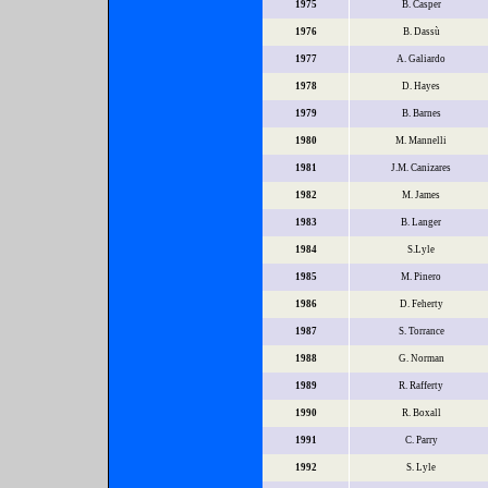
1975
B. Casper
1976
B. Dassù
1977
A. Galiardo
1978
D. Hayes
1979
B. Barnes
1980
M. Mannelli
1981
J.M. Canizares
1982
M. James
1983
B. Langer
1984
S.Lyle
1985
M. Pinero
1986
D. Feherty
1987
S. Torrance
1988
G. Norman
1989
R. Rafferty
1990
R. Boxall
1991
C. Parry
1992
S. Lyle