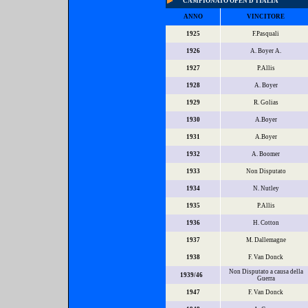
CAMPIONATO OPEN D'ITALIA
ANNO
VINCITORE
1925
F.Pasquali
1926
A. Boyer A.
1927
P.Allis
1928
A. Boyer
1929
R. Golias
1930
A.Boyer
1931
A.Boyer
1932
A. Boomer
1933
Non Disputato
1934
N. Nutley
1935
P.Allis
1936
H. Cotton
1937
M. Dallemagne
1938
F. Van Donck
Non Disputato a causa della
1939/46
Guerra
1947
F. Van Donck