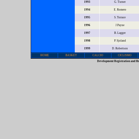
1993
G. Turner
1994
E. Romero
1995
S. Torrace
1996
J.Payne
1997
B. Lagger
1998
P. Sjoland
1999
D. Robertson
HOME
BASKET
CALCIO
CICLISMO
Development Registration and