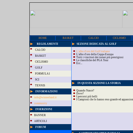
HOME
BASKET
CALCIO
CICLISMO
REGOLAMENTI
SEZIONE DEDICATA AL GOLF
CALCIO
L'albo d'oro del Golf italiano
L'albo d'oro della Coppa Europa
BASKET
Tutti i vincitori dei tornei più prestigiosi
Le classifiche del PGA Tour
CICLISMO
Ecc...
GOLF
FORMULA1
SCI
IN QUESTA SEZIONE LA STORIA
TENNIS
Quando Nasce?
INFORMAZIONI
Dove?
I percorsi più belli
info@winnerland.it
I Campioni che lo hanno reso grande ed appassio
community
INSERZIONI
BANNER
ARTICOLI
FORUM