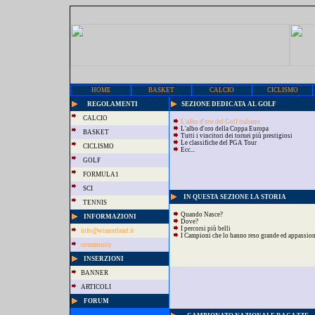
HOME
BASKET
CALCIO
CICLISMO
REGOLAMENTI
SEZIONE DEDICATA AL GOLF
CALCIO
L'albo d'oro del Golf italiano
L'albo d'oro della Coppa Europa
BASKET
Tutti i vincitori dei tornei più prestigiosi
Le classifiche del PGA Tour
CICLISMO
Ecc...
GOLF
FORMULA1
SCI
IN QUESTA SEZIONE LA STORIA
TENNIS
Quando Nasce?
INFORMAZIONI
Dove?
I percorsi più belli
info@winnerland.it
I Campioni che lo hanno reso grande ed appassio
community
INSERZIONI
BANNER
ARTICOLI
FORUM