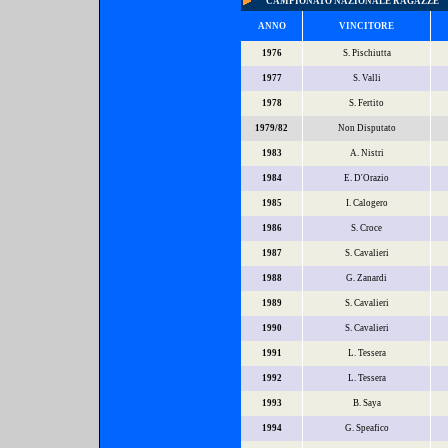
CAMPIONATO NAZIONALE RAGAZZE
ANNO
VINCITORE
1976
S. Pischiutta
1977
S. Valli
1978
S. Fertito
1979/82
Non Disputato
1983
A. Nistri
1984
E. D'Orazio
1985
I. Calogero
1986
S. Croce
1987
S. Cavalieri
1988
G. Zanardi
1989
S. Cavalieri
1990
S. Cavalieri
1991
L. Tessera
1992
L. Tessera
1993
B. Saya
1994
G. Speafico