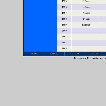
1995
G. Sergas
1996
G. Sergas
1997
V. Zorzi
1998
D. Luna
1999
F. Piovano
2000
2001
2002
2003
HOME
BASKET
CALCIO
CICLISMO
Development Registration and